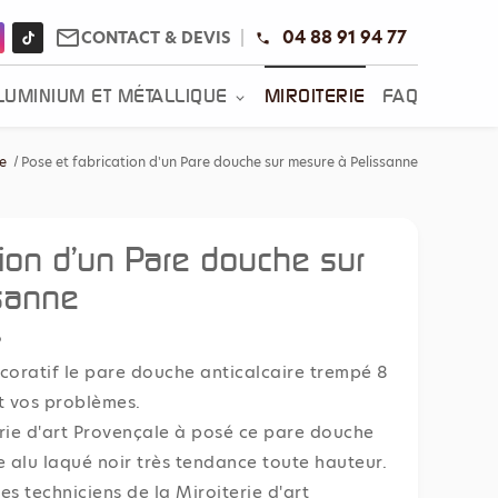
mail_outline
04 88 91 94 77
CONTACT & DEVIS
LUMINIUM ET MÉTALLIQUE
MIROITERIE
FAQ
ie
Pose et fabrication d'un Pare douche sur mesure à Pelissanne
tion d'un Pare douche sur
sanne
?
écoratif le pare douche anticalcaire trempé 8
t vos problèmes.
rie d'art Provençale à posé ce pare douche
e alu laqué noir très tendance toute hauteur.
es techniciens de la Miroiterie d'art