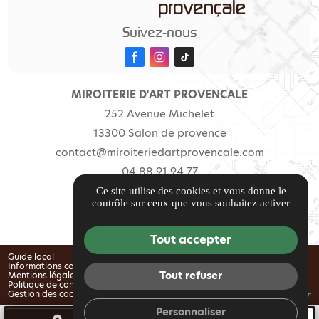
Suivez-nous
MIROITERIE D'ART PROVENCALE
252 Avenue Michelet
13300 Salon de provence
contact@miroiteriedartprovencale.com
04 88 91 94 77
Ce site utilise des cookies et vous donne le
Accès
contrôle sur ceux que vous souhaitez activer
Tout accepter
Guide local
Informations complémentaires
Tout refuser
Mentions légales
Politique de confidentialité
Gestion des cookies
Personnaliser